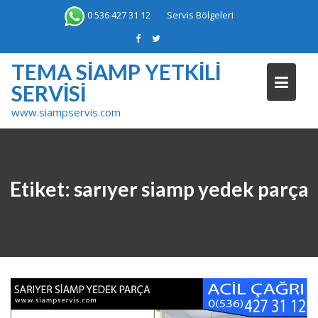
Skip
0 536 427 31 12
Servis Bölgeleri
to
content
TEMA SIAMP YETKILI
SERVISI
www.siampservis.com
Etiket:
sarıyer siamp yedek parça