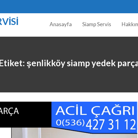
VISI
Anasayfa
Siamp Servis
Hakkı
Etiket:
şenlikköy siamp yedek parç