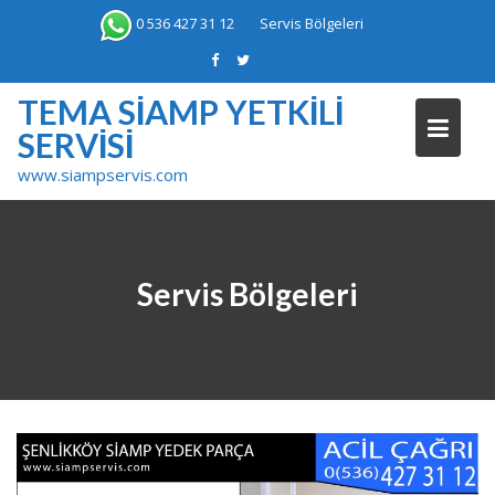
Skip
0 536 427 31 12
Servis Bölgeleri
to
content
TEMA SIAMP YETKILI
SERVISI
www.siampservis.com
Servis Bölgeleri