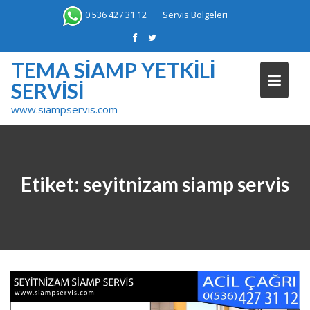
Skip
0 536 427 31 12
Servis Bölgeleri
to
content
TEMA SIAMP YETKILI
SERVISI
www.siampservis.com
Etiket:
seyitnizam siamp servis