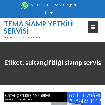
Skip
0 536 427 31 12
Servis Bölgeleri
to
content
TEMA SIAMP YETKILI
SERVISI
www.siampservis.com
Etiket:
sultançiftliği siamp servis