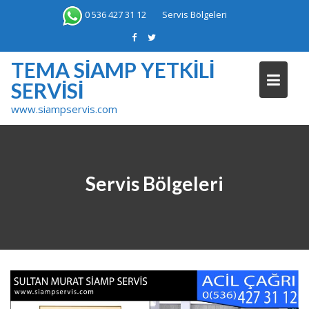
Skip
0 536 427 31 12
Servis Bölgeleri
to
content
TEMA SIAMP YETKILI
SERVISI
www.siampservis.com
Servis Bölgeleri