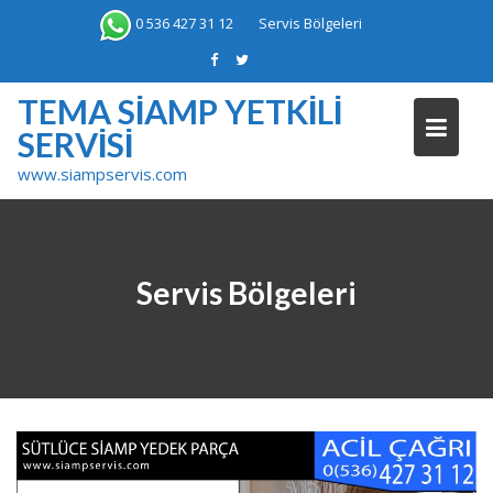
Skip
0 536 427 31 12
Servis Bölgeleri
to
content
TEMA SIAMP YETKILI
SERVISI
www.siampservis.com
Servis Bölgeleri