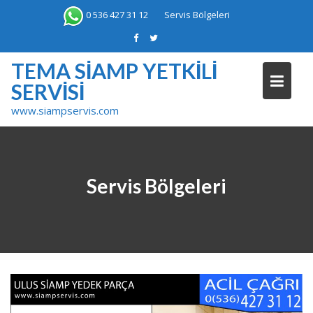
Skip
0 536 427 31 12
Servis Bölgeleri
to
content
TEMA SIAMP YETKILI
SERVISI
www.siampservis.com
Servis Bölgeleri