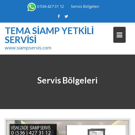
Skip
0 536 427 31 12
Servis Bölgeleri
to
content
TEMA SIAMP YETKILI
SERVISI
www.siampservis.com
Servis Bölgeleri