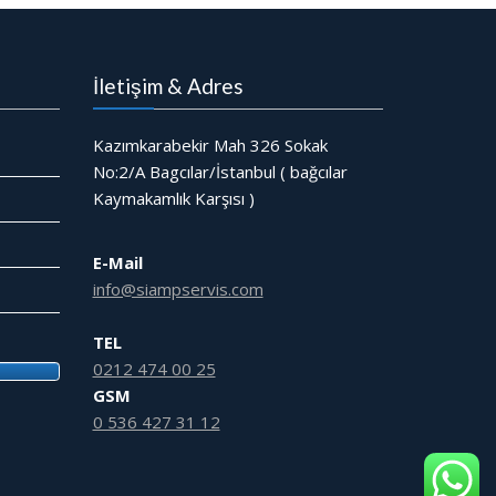
İletişim & Adres
Kazımkarabekir Mah 326 Sokak
No:2/A Bagcılar/İstanbul ( bağcılar
Kaymakamlık Karşısı )
E-Mail
info@siampservis.com
TEL
0212 474 00 25
GSM
0 536 427 31 12