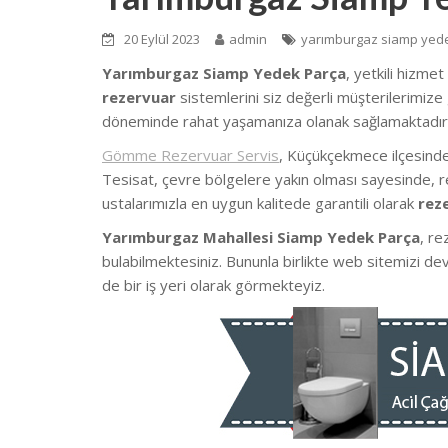
20 Eylül 2023
admin
yarımburgaz siamp yed
Yarımburgaz Siamp Yedek Parça
, yetkili hizme
rezervuar
sistemlerini siz değerli müşterilerimize 
döneminde rahat yaşamanıza olanak sağlamaktadır
Gömme Rezervuar Servis
, Küçükçekmece ilçesind
Tesisat, çevre bölgelere yakın olması sayesinde, re
ustalarımızla en uygun kalitede garantili olarak
rez
Yarımburgaz Mahallesi Siamp Yedek Parça
, re
bulabilmektesiniz. Bununla birlikte web sitemizi d
de bir iş yeri olarak görmekteyiz.