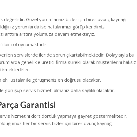
 değerlidir. Güzel yorumlarınız bizler için birer övünç kaynağı
dığınız yorumlarda ise hatalarımızı görüp kendimizi
zi arttıra arttıra yolumuza devam etmekteyiz.
li bir rol oynamaktadır.
erilen servislerde ileride sorun çıkartabilmektedir. Dolayısıyla bu
rumlarda genellikle üretici firma sürekli olarak müşterilerini haksız
tirmektedirler.
nüp ehli ustalar ile görüşmeniz en doğrusu olacaktır.
e görüşüp servis hizmeti almanız daha sağlıklı olacaktır.
arça Garantisi
 servis hizmetini dört dörtlük yapmaya gayret göstermektedir.
olduğumuz her bir servis bizler için birer övünç kaynağı