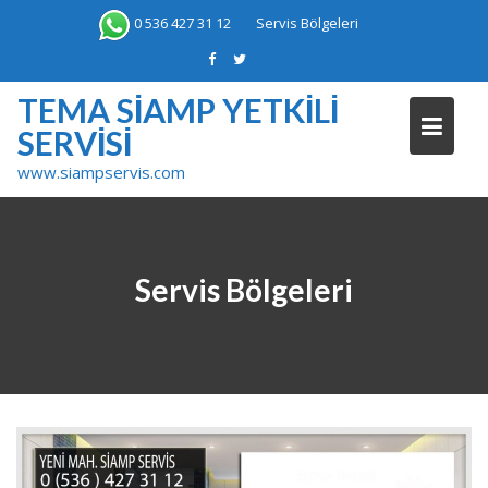
Skip
0 536 427 31 12
Servis Bölgeleri
to
content
TEMA SIAMP YETKILI
SERVISI
www.siampservis.com
Servis Bölgeleri