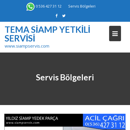
Skip
0 536 427 31 12
Servis Bölgeleri
to
content
TEMA SIAMP YETKILI
SERVISI
www.siampservis.com
Servis Bölgeleri