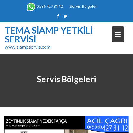
Skip
0 536 427 31 12
Servis Bölgeleri
to
content
TEMA SIAMP YETKILI
SERVISI
www.siampservis.com
Servis Bölgeleri