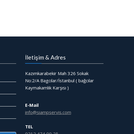
İletişim & Adres
Kazımkarabekir Mah 326 Sokak
No:2/A Bagcılar/İstanbul ( bağcılar
Kaymakamlık Karşısı )
E-Mail
info@siampservis.com
TEL
0212 474 00 25