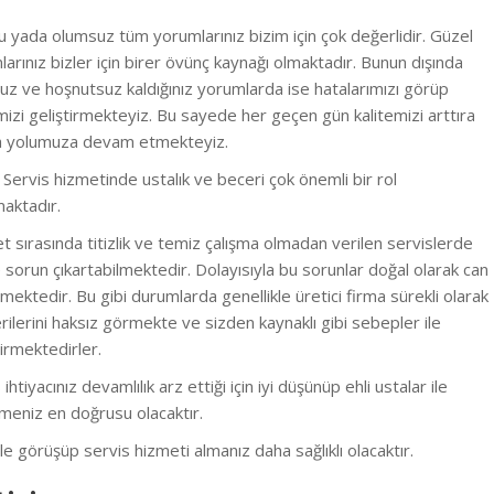
 yada olumsuz tüm yorumlarınız bizim için çok değerlidir. Güzel
arınız bizler için birer övünç kaynağı olmaktadır. Bunun dışında
z ve hoşnutsuz kaldığınız yorumlarda ise hatalarımızı görüp
izi geliştirmekteyiz.
Bu sayede her geçen gün kalitemizi arttıra
ra yolumuza devam etmekteyiz.
i Servis hizmetinde ustalık ve beceri çok önemli bir rol
aktadır.
 sırasında titizlik ve temiz çalışma olmadan verilen servislerde
e sorun çıkartabilmektedir. Dolayısıyla bu sorunlar doğal olarak can
lmektedir. B
u gibi durumlarda genellikle üretici firma sürekli olarak
ilerini haksız görmekte ve sizden kaynaklı gibi sebepler ile
irmektedirler.
 ihtiyacınız devamlılık arz ettiği için iyi düşünüp ehli ustalar ile
meniz en doğrusu olacaktır.
e görüşüp servis hizmeti almanız daha sağlıklı olacaktır.