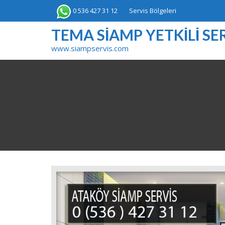
Skip
0 536 427 31 12
Servis Bölgeleri
to
content
TEMA SIAMP YETKILI SER
www.siampservis.com