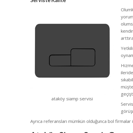
Serviste Kalite
Olumlu
yoruml
olumsu
kendim
arttı
Yetkil
oynam
Hizmet
ilerid
sıkabi
müşter
geçişt
ataköy siamp servisi
Servis
görüş
Ayrıca referansları mümkün olduğunca bol firmalar il