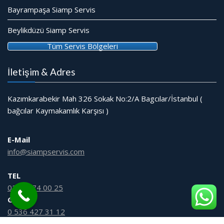
Bayrampaşa Siamp Servis
Beylikdüzü Siamp Servis
Tüm Servis Bölgeleri
İletişim & Adres
Kazımkarabekir Mah 326 Sokak No:2/A Bagcılar/İstanbul (
bağcılar Kaymakamlık Karşısı )
E-Mail
info@siampservis.com
TEL
0212 474 00 25
GSM
0 536 427 31 12