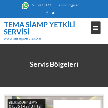
Skip
0 536 427 31 12
Servis Bölgeleri
to
content
TEMA SIAMP YETKILI
SERVISI
www.siampservis.com
Servis Bölgeleri