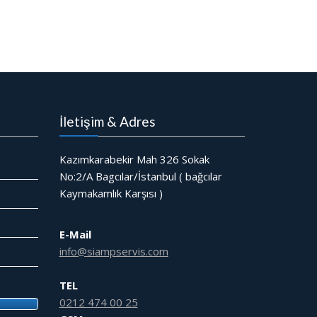
İletişim & Adres
Kazımkarabekir Mah 326 Sokak
No:2/A Bagcılar/İstanbul ( bağcılar
Kaymakamlık Karşısı )
E-Mail
info@siampservis.com
TEL
0212 474 00 25