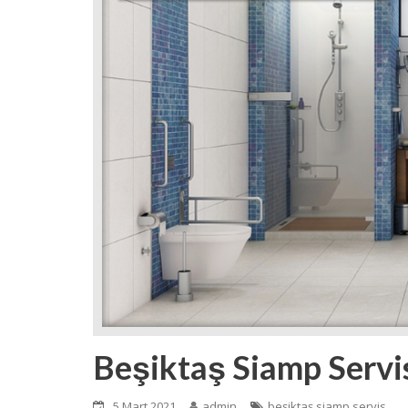
Beşiktaş Siamp Servi
5 Mart 2021
admin
beşiktaş siamp servis