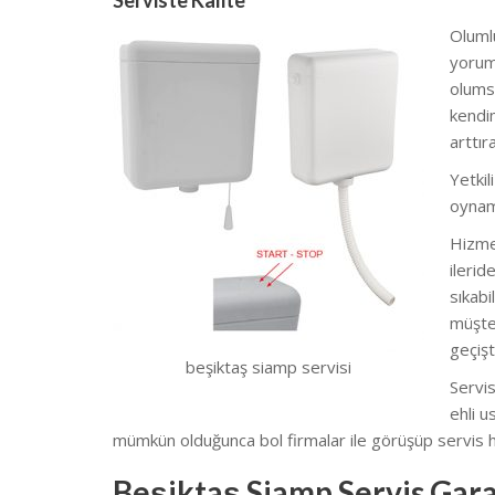
Serviste Kalite
Olumlu
yoruml
olumsu
kendim
arttı
Yetkil
oynam
Hizmet
ilerid
sıkabi
müşter
geçişt
beşiktaş siamp servisi
Servis
ehli u
mümkün olduğunca bol firmalar ile görüşüp servis hi
Beşiktaş Siamp Servis Gara