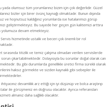
 yada olumsuz tüm yorumlarınız bizim için çok değerlidir. Güzel
arınız bizler için birer övünç kaynağı olmaktadır. Bunun dışında
z ve hoşnutsuz kaldığınız yorumlarda ise hatalarımızı görüp
izi geliştirmekteyiz.
Bu sayede her geçen gün kalitemizi arttıra
ra yolumuza devam etmekteyiz.
i Servis hizmetinde ustalık ve beceri çok önemli bir rol
aktadır.
 sırasında titizlik ve temiz çalışma olmadan verilen servislerde
e sorun çıkartabilmektedir. Dolayısıyla bu sorunlar doğal olarak can
lmektedir. B
u gibi durumlarda genellikle üretici firma sürekli olarak
ilerini haksız görmekte ve sizden kaynaklı gibi sebepler ile
irmektedirler.
 ihtiyacınız devamlılık arz ettiği için iyi düşünüp ve bolca araştırıp
stalar ile görüşmeniz en doğrusu olacaktır. Ayrıca referansları
zmeti almanız daha sağlıklı olacaktır.
ntisi