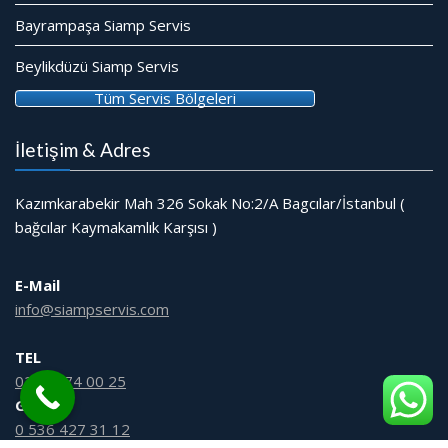
Bayrampaşa Siamp Servis
Beylikdüzü Siamp Servis
Tüm Servis Bölgeleri
İletişim & Adres
Kazımkarabekir Mah 326 Sokak No:2/A Bagcılar/İstanbul (
bağcılar Kaymakamlık Karşısı )
E-Mail
info@siampservis.com
TEL
0212 474 00 25
GSM
0 536 427 31 12