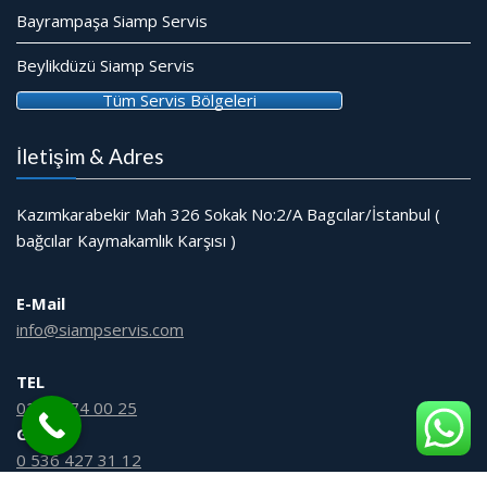
Bayrampaşa Siamp Servis
Beylikdüzü Siamp Servis
Tüm Servis Bölgeleri
İletişim & Adres
Kazımkarabekir Mah 326 Sokak No:2/A Bagcılar/İstanbul (
bağcılar Kaymakamlık Karşısı )
E-Mail
info@siampservis.com
TEL
0212 474 00 25
GSM
0 536 427 31 12