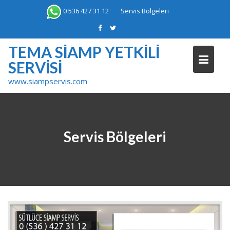
Skip
0 536 427 31 12
Servis Bölgeleri
to
content
TEMA SIAMP YETKILI
SERVISI
www.siampservis.com
Servis Bölgeleri